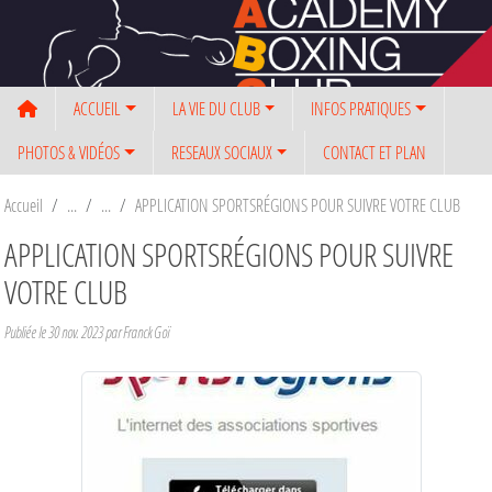
Panneau de gestion des cookies
ACCUEIL
LA VIE DU CLUB
INFOS PRATIQUES
PHOTOS & VIDÉOS
RESEAUX SOCIAUX
CONTACT ET PLAN
Accueil
APPLICATION SPORTSRÉGIONS POUR SUIVRE VOTRE CLUB
APPLICATION SPORTSRÉGIONS POUR SUIVRE
VOTRE CLUB
Publiée le
30 nov. 2023
par Franck Goï