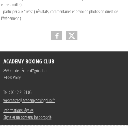
votre famille )
- participer aux "lives" ( résultats, commentaires et envoi de photos en direct de
l'événement )
ACADEMY BOXING CLUB
859 Rte de l'École d'Agriculture
74330
Poisy
Tél. :
06 12 21 21 05
webmaster@academyboxingclub.fr
Informations légales
Signaler un contenu inapproprié